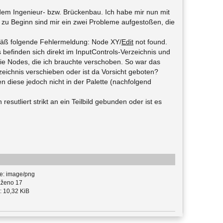
 dem Ingenieur- bzw. Brückenbau. Ich habe mir nun mit
ch zu Beginn sind mir ein zwei Probleme aufgestoßen, die
emäß folgende Fehlermeldung: Node XY/
Edit
not found.
befinden sich direkt im InputControls-Verzeichnis und
die Nodes, die ich brauchte verschoben. So war das
rzeichnis verschieben oder ist da Vorsicht geboten?
n diese jedoch nicht in der Palette (nachfolgend
esutliert strikt an ein Teilbild gebunden oder ist es
e: image/png
ženo 17
: 10,32 KiB