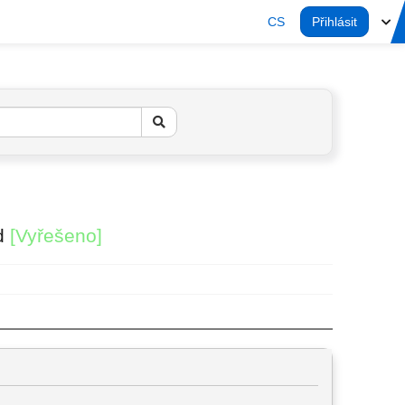
CS
Přihlásit
nd
[Vyřešeno]