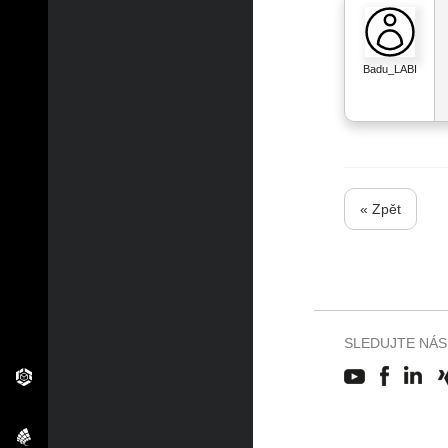
Badu_LABI
« Zpět
SLEDUJTE NÁS