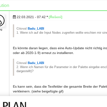
ution
22.03.2021 - 07:42
*
[Řešení]
Citoval
Badu_LABI
ng
1. Wenn ich auf die Input Nodes zugreifen wollte erschien mir s
Es könnte daran liegen, dass eine Auto-Update nicht richtig ins
oder ab 2020-1-9) erneut zu installieren.
Citoval
Badu_LABI
2. Wenn ich Namen für die Parameter in der Palette eingebe ersch
dargestellt)?
Es kann sein, dass die Textfelder die gesamte Breite der Palett
verkleinern. (siehe beigefügte gif)
Citoval
Badu_LABI
3. Die letzte allgemeine Frage: Sind die Nodes und alles was aus ih