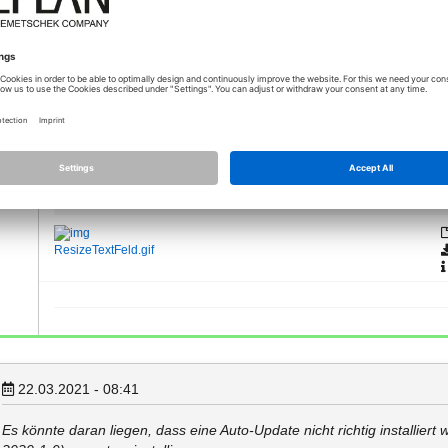
auch möglich teilbildübergreifend zu arbeiten?
Ja, Momentan nur an ein Teilbild. Da Momentan aus Visual Scr
ist es nicht möglich Teilbildübergreifend zu arbeiten.
Wenn man aber den vorhandenen Objekten in Allplan modifizie
Product Owner API, Allplan GmbH
Přílohy (1)
ResizeTextFeld.gif
22.03.2021 - 08:41
Es könnte daran liegen, dass eine Auto-Update nicht richtig installiert