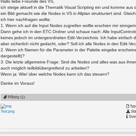
Hallo liebe Freunde des VS,
ich steige aktuell in die Thematik Visual Scripting ein und komme aus
ein Bild gemacht wie die Nodes in VS in Allplan strukturiert sind. Glei
ich hier nachfragen wollte.
1. Wenn ich auf die Input Nodes zugreifen wollte erschien mir sinng
Dann gehe ich in den ETC Ordner und schaue nach: Alle InputControls 
keines jedoch im untergeordneten Edit-Verzeichnis. Ich habe einfach 
aber sicherlich nicht gedacht, oder? Soll ich alle Nodes in den Edit-Ve
2. Wenn ich Namen für die Parameter in der Palette eingebe erscheine
dargestellt)?
3. Die letzte allgemeine Frage: Sind die Nodes und alles was aus ihnen r
auch möglich teilbildübergreifend zu arbeiten?
Wenn ja: Wie/ über welche Nodes kann ich das steuern?
Danke im Voraus!
Přílohy (1)
Typ
Sta
Test.png
Size