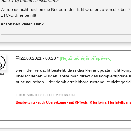
2020-1-9) erneut zu installieren.
Würde es nicht reichen die Nodes in den Edit-Ordner zu verschieben? D
ETC-Ordner betrifft..
Ansonsten Vielen Dank!
22.03.2021 - 09:28
*
[Nejužitečnější příspěvek]
wenn der verdacht besteht, dass das kleine update nicht komp
nate…
überschrieben wurden, sollte man direkt das komplettupdate 
auszutauschen... der damit erreichbare zustand ist nicht gesich
Zukunft von Allplan ist nicht "verbesserbar"
Bearbeitung - auch Übersetzung - mit KI-Tools (K für keine, I für Intellig