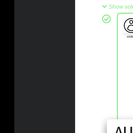
Show sol
xinli