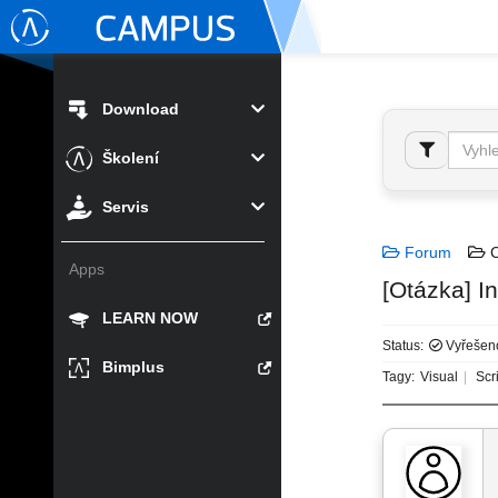
Download
Školení
Servis
Forum
C
Apps
[Otázka] I
LEARN NOW
Status:
Vyřešen
Bimplus
Tagy:
Visual
Scri