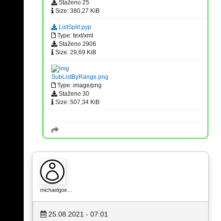
Staženo 25
Size: 380,27 KiB
ListSplit.pyp
Type: text/xml
Staženo 2906
Size: 29,69 KiB
SubListByRange.png
Type: image/png
Staženo 30
Size: 507,34 KiB
michaelgoe…
25.08.2021 - 07:01