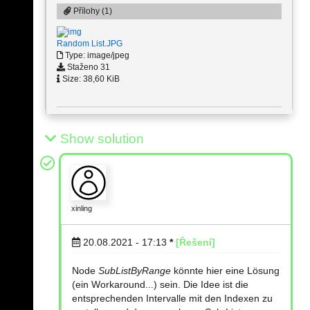
Přílohy (1)
Random List.JPG
Type: image/jpeg
Staženo 31
Size: 38,60 KiB
Show solution
xinling
20.08.2021 - 17:13
*
[Řešení]
Node
SubListByRange
könnte hier eine Lösung
(ein Workaround...) sein. Die Idee ist die
entsprechenden Intervalle mit den Indexen zu