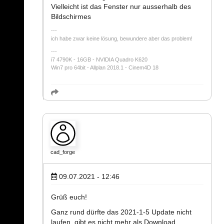
Vielleicht ist das Fenster nur ausserhalb des
Bildschirmes
ich habe zwar keine lösung, bewundere aber das problem!
---
i7 4790K - 16GB - NVIDIA Quadro K620
Win7 pro 64bit - Allplan 2018.1 - Cinem4D 18
cad_forge
09.07.2021 - 12:46
Grüß euch!
Ganz rund dürfte das 2021-1-5 Update nicht
laufen, gibt es nicht mehr als Download.