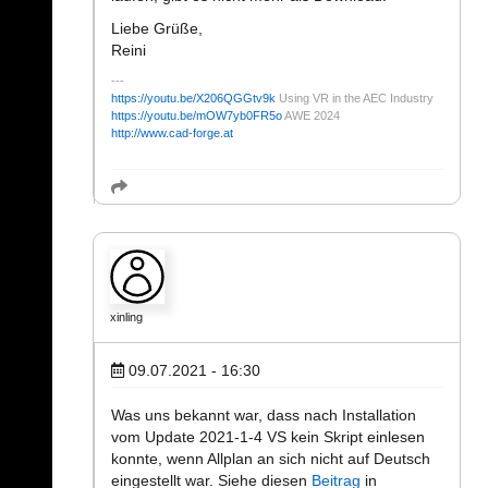
Liebe Grüße,
Reini
https://youtu.be/X206QGGtv9k
Using VR in the AEC Industry
https://youtu.be/mOW7yb0FR5o
AWE 2024
http://www.cad-forge.at
xinling
09.07.2021 - 16:30
Was uns bekannt war, dass nach Installation
vom Update 2021-1-4 VS kein Skript einlesen
konnte, wenn Allplan an sich nicht auf Deutsch
eingestellt war. Siehe diesen
Beitrag
in