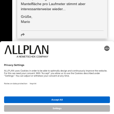
Mantelfläche pro Laufmeter stimmt aber
interessanterweise wieder...
Grüße,
Mario
« Zpět
© ALLPLAN Česko s.r.o.
ALLPLAN je součástí skupiny
Nemetschek
Group