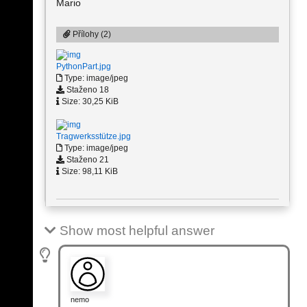
Mario
Přílohy (2)
PythonPart.jpg
Type: image/jpeg
Staženo 18
Size: 30,25 KiB
Tragwerksstütze.jpg
Type: image/jpeg
Staženo 21
Size: 98,11 KiB
Show most helpful answer
nemo