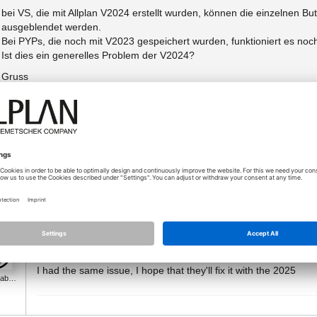
bei VS, die mit Allplan V2024 erstellt wurden, können die einzelnen B
ausgeblendet werden.
Bei PYPs, die noch mit V2023 gespeichert wurden, funktioniert es noc
Ist dies ein generelles Problem der V2024?
Gruss
Hansruedi
Přílohy (1)
Typ
Sta
RadioButtonGroup.png
Size
18.10.2024 - 07:45
I had the same issue, I hope that they'll fix it with the 2025
e_ab…