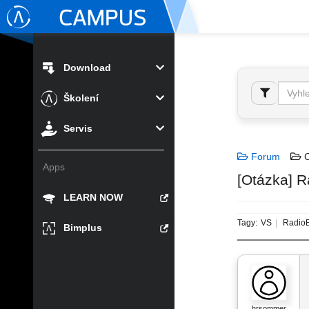
Download
Školení
Servis
Forum
C
Apps
[Otázka] R
LEARN NOW
Tagy:
VS
RadioB
Bimplus
hrsommer