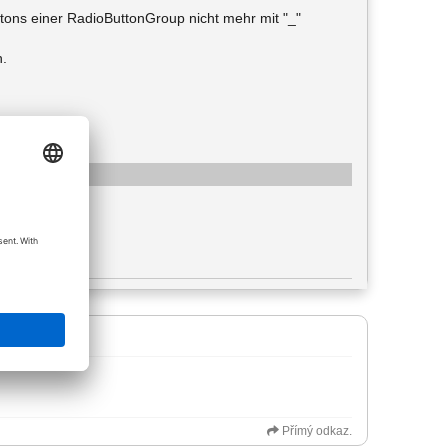
uttons einer RadioButtonGroup nicht mehr mit "_"
h.
e: image/png
ženo 52
: 39,84 KiB
Přímý odkaz.