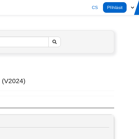
CS
Přihlásit
? (V2024)