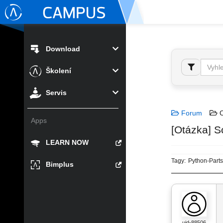
Download
Školení
Servis
Forum
C
Apps
[Otázka] S
LEARN NOW
Tagy:
Python-Parts
Bimplus
uid-88506