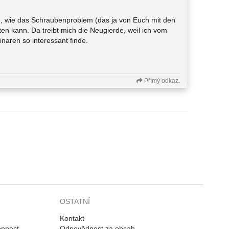
be, wie das Schraubenproblem (das ja von Euch mit den
iten kann. Da treibt mich die Neugierde, weil ich vom
naren so interessant finde.
Přímý odkaz.
OSTATNÍ
Kontakt
onnect
Odpovědnost za obsah