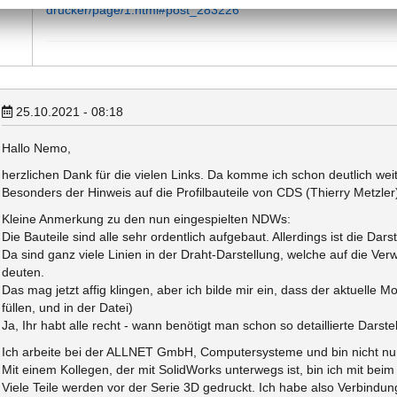
drucker/page/1.html#post_283226
25.10.2021 - 08:18
Hallo Nemo,
herzlichen Dank für die vielen Links. Da komme ich schon deutlich weit
Besonders der Hinweis auf die Profilbauteile von CDS (Thierry Metzler)i
Kleine Anmerkung zu den nun eingespielten NDWs:
Die Bauteile sind alle sehr ordentlich aufgebaut. Allerdings ist die Da
Da sind ganz viele Linien in der Draht-Darstellung, welche auf die Ver
deuten.
Das mag jetzt affig klingen, aber ich bilde mir ein, dass der aktuelle Mo
füllen, und in der Datei)
Ja, Ihr habt alle recht - wann benötigt man schon so detaillierte Darste
Ich arbeite bei der ALLNET GmbH, Computersysteme und bin nicht nur
Mit einem Kollegen, der mit SolidWorks unterwegs ist, bin ich mit be
Viele Teile werden vor der Serie 3D gedruckt. Ich habe also Verbindu