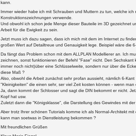
kann.
Immer wieder habe ich mit Schrauben und Muttern zu tun, welche ich 
Konstruktionszeichnungen verwende.
Und obwohl ich schon jede Menge dieser Bauteile im 3D gezeichnet und
Arbeit für die Ewigkeit zu sein.
Jetzt muss ich dazu sagen, dass ich mich mit dem im Internet zu find
großen Wert auf Detailtreue und Genauigkeit lege. Beispiel wäre die 
Da fängt das Problem schon mit dem ALLPLAN Modellierer an. Ich mu
zeichnen, sonst funktionieren der Befehl "Fase" nicht. Den Sechskant 
immer noch nicht)über eine Schlüsselweite, sondern nur über die E
diese Maß ?
Also, obwohl die Arbeit zunächst sehr profan aussieht, nämlich 6-Kant
"Kleinigkeiten" die einen sehr, ser viel Zeit kosten können - wenn m
Ja, dann kommt der Schlosser und sagt die DIN bekommt er nicht. Jetz
Kopf hat usw.
Zuletzt dann die "Königsklasse", die Darstellung des Gewindes mit der 
Aber trotz Ihrer schönen Tutorials komme ich als Normal-Architekt mit
kann man soetwas in Dienstleistung bekommen ?
Mit freundlichen Grüßen