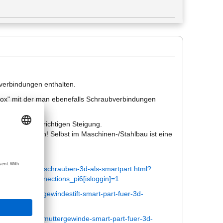
verbindungen enthalten.
lbox" mit der man ebenefalls Schraubverbindungen
ndes mit der richtigen Steigung.
s übertrieben! Selbst im Maschinen-/Stahlbau ist eine
:
cad-smartparts/schrauben-3d-als-smartpart.html?
x_nemconnections_pi6[isloggin]=1
smartparts/3d-gewindestift-smart-part-fuer-3d-
-smartparts/3d-muttergewinde-smart-part-fuer-3d-