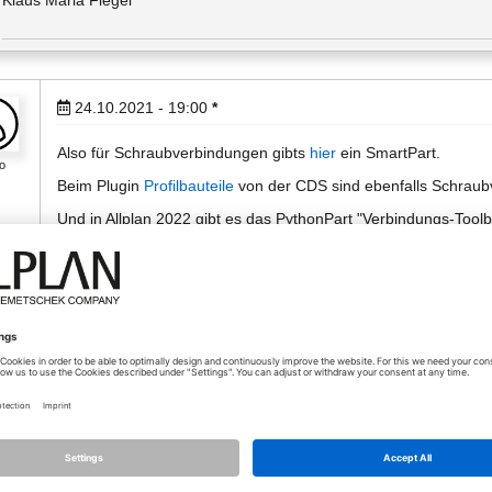
Klaus Maria Fiegel
24.10.2021 - 19:00
*
Also für Schraubverbindungen gibts
hier
ein SmartPart.
o
Beim Plugin
Profilbauteile
von der CDS sind ebenfalls Schraub
Und in Allplan 2022 gibt es das PythonPart "Verbindungs-Too
modellieren kann.
Diese 3 Lösungen bieten allerdings keine Darstellung des Gewi
Im Bauwesen finde ich auch die Darstellung des Gewindes etwa
so hohe Detaillierung meist nicht erforderlich/gewünscht.
Aber wenn's unbedingt sein soll, gibt's auch das als SmartPart
https://campus.allplan.com/ch_de/forum/themen/topic/topics/
tx_mmforum_pi1%5B%40widget_0%5D%5BcurrentPage%5D=2&t
https://connect.allplan.com/de/forum/themen/topic/topics/cad-
druck/page/1.html#post_282681
https://connect.allplan.com/de/forum/themen/topic/topics/cad