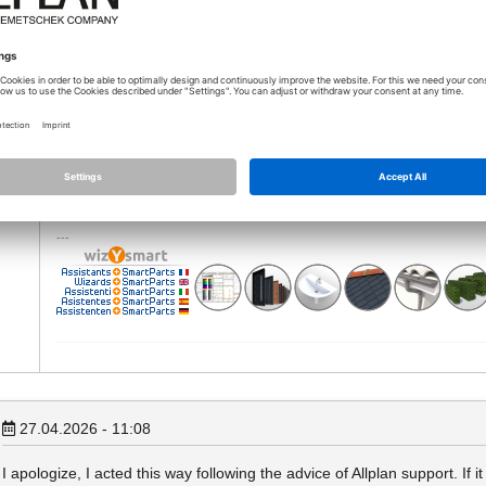
27.04.2026 - 10:38
Hello,
nd_c
This is the same message as in that thread:
https://connect.al
basisexamplesgeneralattributes-not-found.html
Why ask again when Bart has already provided some answers
27.04.2026 - 11:08
I apologize, I acted this way following the advice of Allplan support. If i