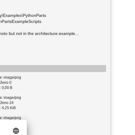
ry\Examples\PythonParts
nPartsExampleScripts
to but not in the architecture example...
e: image/png
ženo 0
: 0,00 B
e: image/png
ženo 24
: 4,25 KiB
e: image/png
ženo 12
: 7,42 KiB