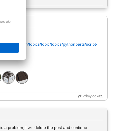
lplan.com/forum/topics/topic/topics/pythonparts/script-
?
Přímý odkaz.
t is a problem, I will delete the post and continue