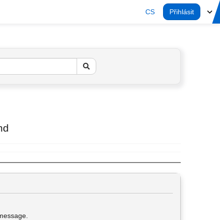
CS
Přihlásit
nd
s message.