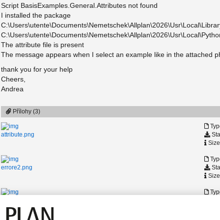
Script BasisExamples.General.Attributes not found
I installed the package
C:\Users\utente\Documents\Nemetschek\Allplan\2026\Usr\Local\Libra
C:\Users\utente\Documents\Nemetschek\Allplan\2026\Usr\Local\Pytho
The attribute file is present
The message appears when I select an example like in the attached pho
thank you for your help
Cheers,
Andrea
Přílohy (3)
Typ
Sta
attribute.png
Size
Typ
Sta
errore2.png
Size
Typ
Sta
errore.png
Size