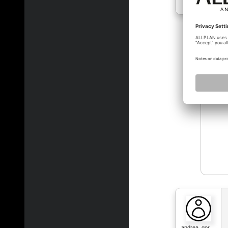
bertra
andrea_gor…