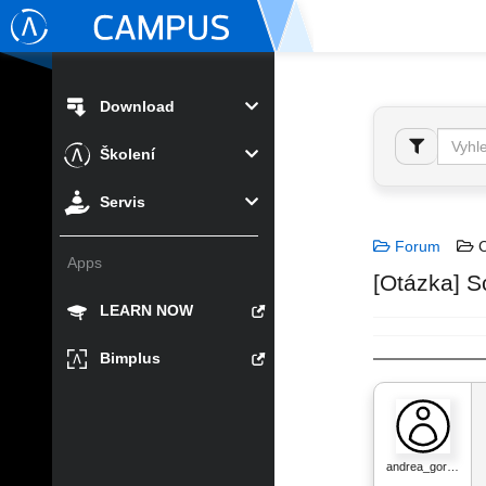
Download
Školení
Servis
Forum
C
Apps
[Otázka] S
LEARN NOW
Bimplus
andrea_gor…