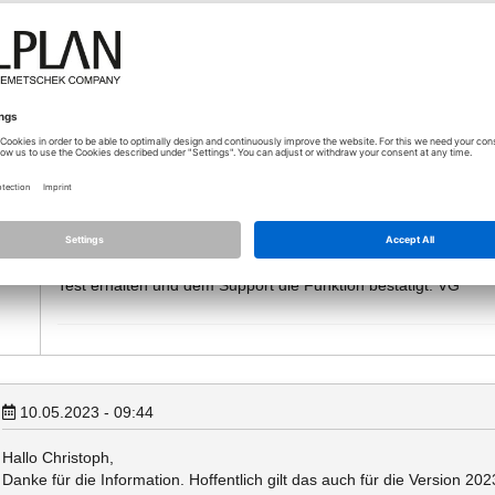
Von welcher Seite kommt denn die Lösung, und was sind die Gründe fü
Ich bin gespannt!
10.05.2023 - 09:29
Die Lösung soll meines Wissens per Hotfix erfolgen. Zumindes
pht…
lokalen Programmpfad aktualisiert. Ob noch mehr Daten nodes 
der Funktion SectionAndViews aktualisiert werden kann ich ab
Test erhalten und dem Support die Funktion bestätigt. VG
10.05.2023 - 09:44
Hallo Christoph,
Danke für die Information. Hoffentlich gilt das auch für die Version 20