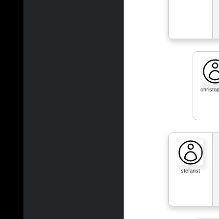
christo
stefanst