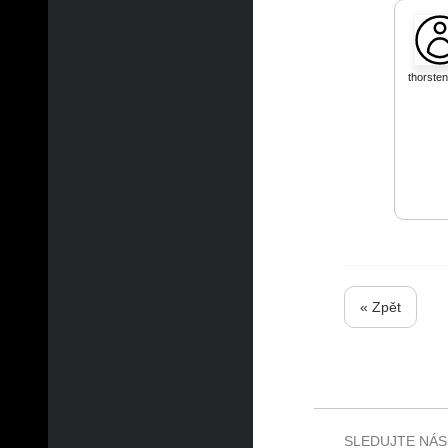
thorst
« Zpět
SLEDUJTE NÁS