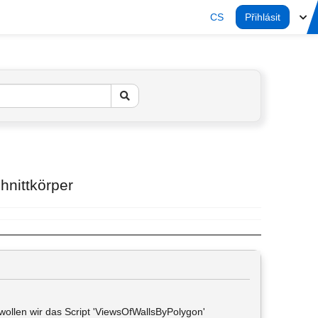
CS
Přihlásit
hnittkörper
ollen wir das Script 'ViewsOfWallsByPolygon'