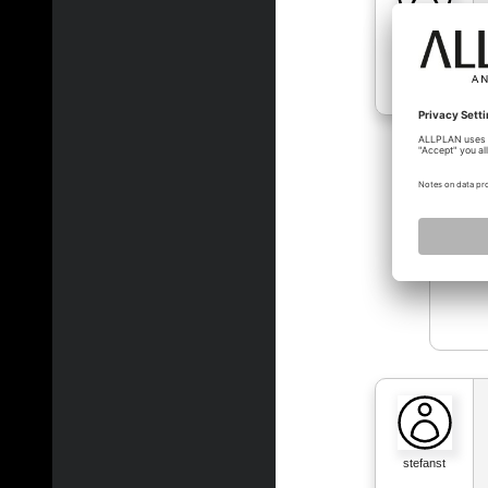
stefanst
christo
stefanst