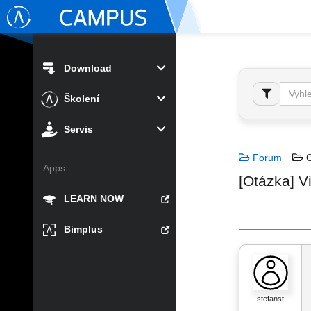
Download
Školení
Servis
Forum
C
Apps
[Otázka] V
LEARN NOW
Bimplus
stefanst