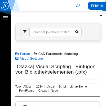
CS
Přihlásit
Přepnout
navigaci
Forum
CAD Parametric Modelling
Visual Scripting
[Otázka] Visual Scripting - Einfügen
von Bibliothekselementen (.pfx)
Tagy:
Allplan
2024
Visual
Script
LibraryElement
PointFixture
Create
Node