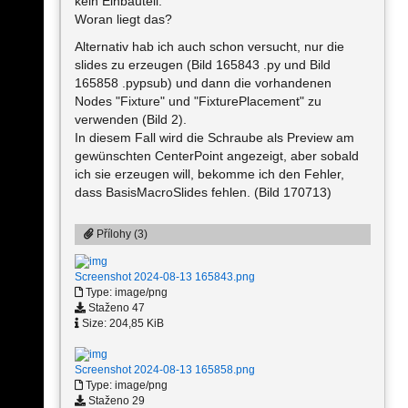
kein Einbauteil.
Woran liegt das?
Alternativ hab ich auch schon versucht, nur die
slides zu erzeugen (Bild 165843 .py und Bild
165858 .pypsub) und dann die vorhandenen
Nodes "Fixture" und "FixturePlacement" zu
verwenden (Bild 2).
In diesem Fall wird die Schraube als Preview am
gewünschten CenterPoint angezeigt, aber sobald
ich sie erzeugen will, bekomme ich den Fehler,
dass BasisMacroSlides fehlen. (Bild 170713)
Přílohy (3)
Screenshot 2024-08-13 165843.png
Type: image/png
Staženo 47
Size: 204,85 KiB
Screenshot 2024-08-13 165858.png
Type: image/png
Staženo 29