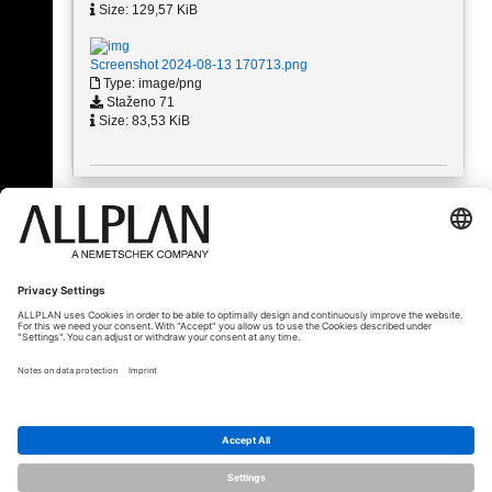
Size: 129,57 KiB
Screenshot 2024-08-13 170713.png
Type: image/png
Staženo 71
Size: 83,53 KiB
« Zpět
© ALLPLAN Česko s.r.o.
ALLPLAN je součástí skupiny
Nemetschek
Group