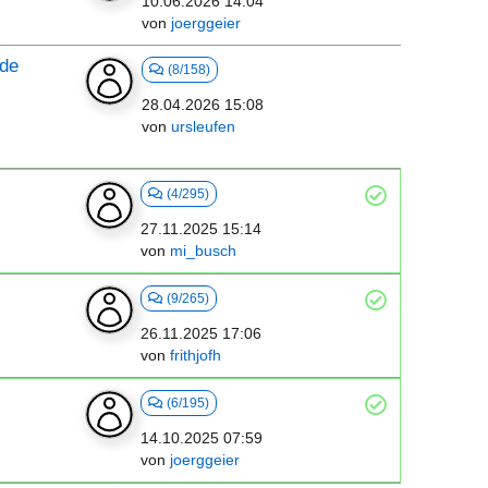
10.06.2026 14:04
von
joerggeier
nde
(8/158)
28.04.2026 15:08
von
ursleufen
(4/295)
27.11.2025 15:14
von
mi_busch
(9/265)
26.11.2025 17:06
von
frithjofh
(6/195)
14.10.2025 07:59
von
joerggeier