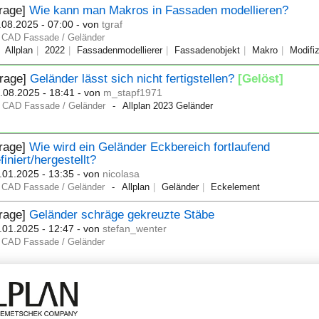
Frage]
Wie kann man Makros in Fassaden modellieren?
.08.2025 - 07:00
- von
tgraf
CAD Fassade / Geländer
Allplan
2022
Fassadenmodellierer
Fassadenobjekt
Makro
Modifiz
Frage]
Geländer lässt sich nicht fertigstellen?
[Gelöst]
.08.2025 - 18:41
- von
m_stapf1971
CAD Fassade / Geländer
Allplan 2023 Geländer
Frage]
Wie wird ein Geländer Eckbereich fortlaufend
finiert/hergestellt?
.01.2025 - 13:35
- von
nicolasa
CAD Fassade / Geländer
Allplan
Geländer
Eckelement
Frage]
Geländer schräge gekreuzte Stäbe
.01.2025 - 12:47
- von
stefan_wenter
CAD Fassade / Geländer
Frage]
Facade
.01.2025 - 16:40
- von
danilos
CAD Fassade / Geländer