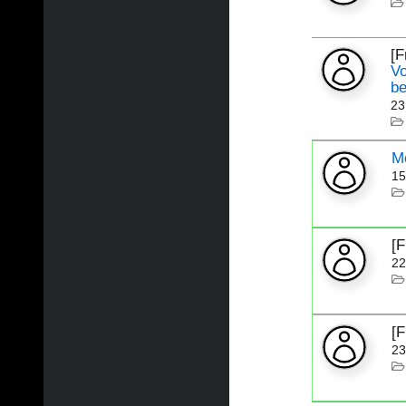
[
Vo
be
23
M
15
[
22
[
23