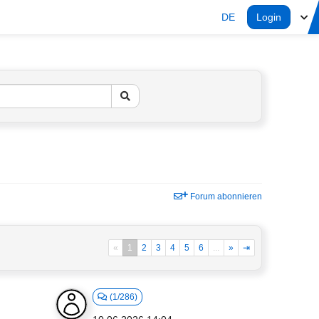
DE
Login
Forum abonnieren
«
1
2
3
4
5
6
...
»
⇥
(1/286)