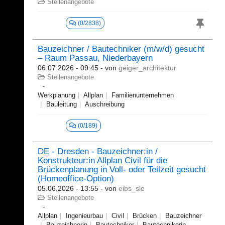
Stellenangebote
(0/2838)
Bauzeichner / Bautechniker (m/w/d) gesucht
– Raum Passau, Niederbayern
06.07.2026 - 09:45
- von
geiger_architektur
Stellenangebote
Werkplanung
Allplan
Familienunternehmen
Bauleitung
Auschreibung
(0/189)
DE - Dresden - Bauzeichner:in /
Konstrukteur:in Allplan Civil für die
Brückenplanung in Voll- oder Teilzeit gesucht
(Homeoffice-Option)
05.06.2026 - 13:55
- von
eibs_sle
Stellenangebote
Allplan
Ingenieurbau
Civil
Brücken
Bauzeichner
Bauzeichnerin
Bautechniker
Bautechnikerin