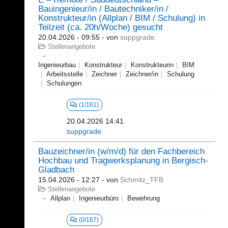
Bauingenieur/in / Bautechniker/in /
Konstrukteur/in (Allplan / BIM / Schulung) in
Teilzeit (ca. 20h/Woche) gesucht
20.04.2026 - 09:55
- von
suppgrade
Stellenangebote
Ingenieurbau
Konstrukteur
Konstrukteurin
BIM
Arbeitsstelle
Zeichner
Zeichner/in
Schulung
Schulungen
(1/161)
20.04.2026 14:41
suppgrade
Bauzeichner/in (w/m/d) für den Fachbereich
Hochbau und Tragwerksplanung in Bergisch-
Gladbach
15.04.2026 - 12:27
- von
Schmitz_TFB
Stellenangebote
Allplan
Ingenieurbüro
Bewehrung
(0/167)