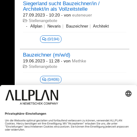
Siegerland sucht Bauzeichner/in /
Architekt/in als Vollzeitstelle
27.09.2023 - 10:20
- von
euteneuer
Stellenangebote
Allplan
Nevaris
Bauzeichner
Architekt
(0/194)
Bauzeichner (m/w/d)
19.06.2023 - 11:28
- von
Methke
Stellenangebote
(0/406)
1 - 20 (603)
«
1
2
3
4
5
6
...
»
⇥