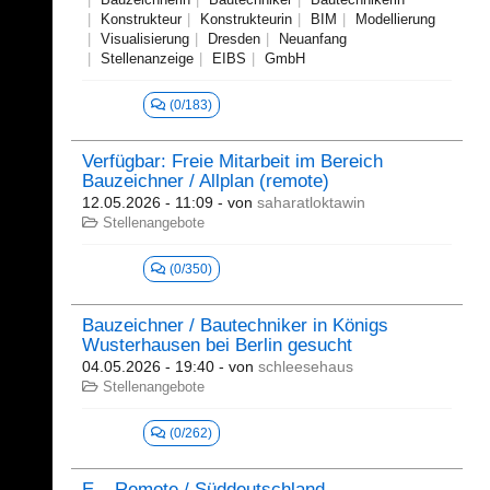
Konstrukteur
Konstrukteurin
BIM
Modellierung
Visualisierung
Dresden
Neuanfang
Stellenanzeige
EIBS
GmbH
(0/183)
Verfügbar: Freie Mitarbeit im Bereich
Bauzeichner / Allplan (remote)
12.05.2026 - 11:09
- von
saharatloktawin
Stellenangebote
(0/350)
Bauzeichner / Bautechniker in Königs
Wusterhausen bei Berlin gesucht
04.05.2026 - 19:40
- von
schleesehaus
Stellenangebote
(0/262)
E – Remote / Süddeutschland –