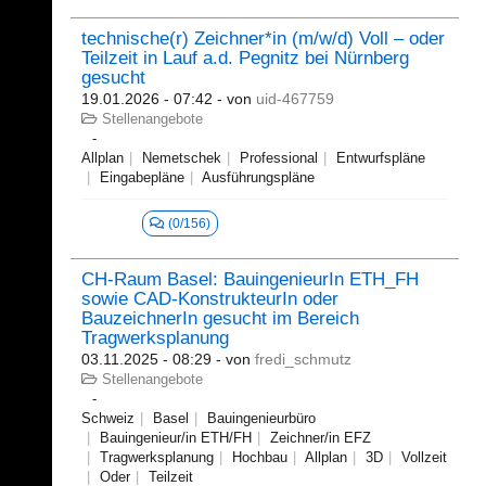
technische(r) Zeichner*in (m/w/d) Voll – oder
Teilzeit in Lauf a.d. Pegnitz bei Nürnberg
gesucht
19.01.2026 - 07:42
- von
uid-467759
Stellenangebote
Allplan
Nemetschek
Professional
Entwurfspläne
Eingabepläne
Ausführungspläne
(0/156)
CH-Raum Basel: BauingenieurIn ETH_FH
sowie CAD-KonstrukteurIn oder
BauzeichnerIn gesucht im Bereich
Tragwerksplanung
03.11.2025 - 08:29
- von
fredi_schmutz
Stellenangebote
Schweiz
Basel
Bauingenieurbüro
Bauingenieur/in ETH/FH
Zeichner/in EFZ
Tragwerksplanung
Hochbau
Allplan
3D
Vollzeit
Oder
Teilzeit