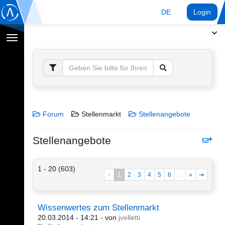
DE
Login
Navigation
umschalten
Forum
Stellenmarkt
Stellenangebote
Stellenangebote
1 - 20 (603)
«
1
2
3
4
5
6
...
»
⇥
Wissenwertes zum Stellenmarkt
20.03.2014 - 14:21
- von
jvelletti