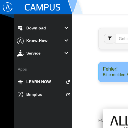
Download
Know-How
Service
Fehler!
Apps
Bitte melden 
LEARN NOW
Bimplus
FOLGEN SIE U