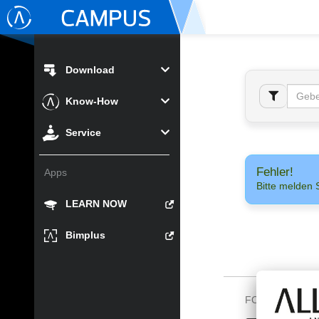
Download
Know-How
Service
Fehler!
Apps
Bitte melden 
LEARN NOW
Bimplus
FOLGEN SIE U