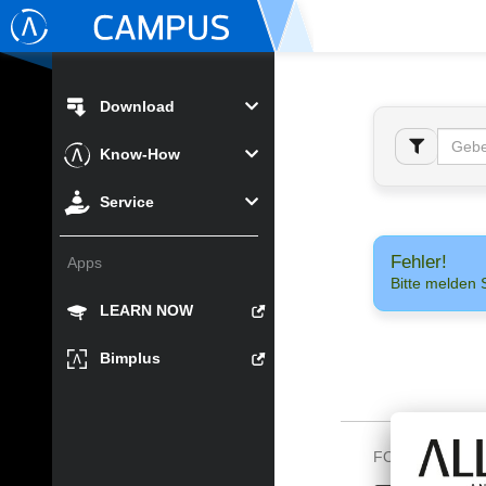
Download
Know-How
Service
Fehler!
Apps
Bitte melden 
LEARN NOW
Bimplus
FOLGEN SIE U