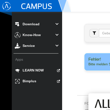
Download
Know-How
Service
Fehler!
Apps
Bitte melden 
LEARN NOW
Bimplus
FOLGEN SIE U