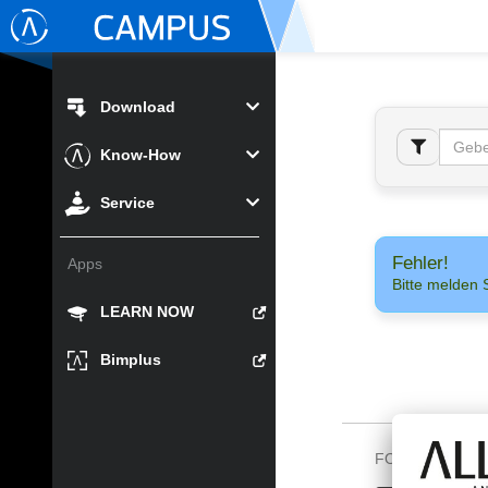
Download
Know-How
Service
Fehler!
Apps
Bitte melden 
LEARN NOW
Bimplus
FOLGEN SIE U