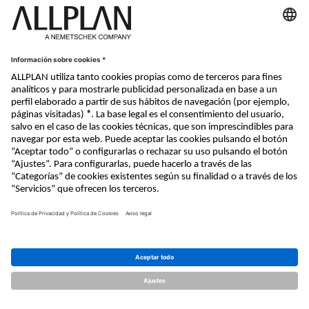
Nemetschek