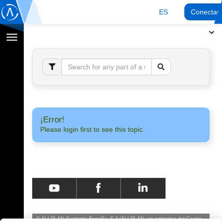
ES
Conectar
Cambiar
navegación
¡Error!
Please login first to see this topic.
© ALLPLAN Systems España, S.A
ALLPLAN, un empresa del
Grupo