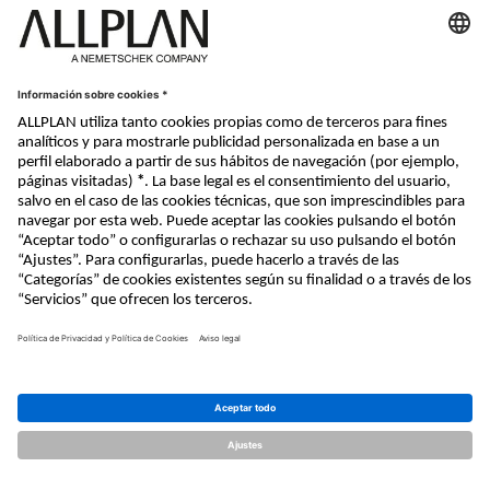
Nemetschek