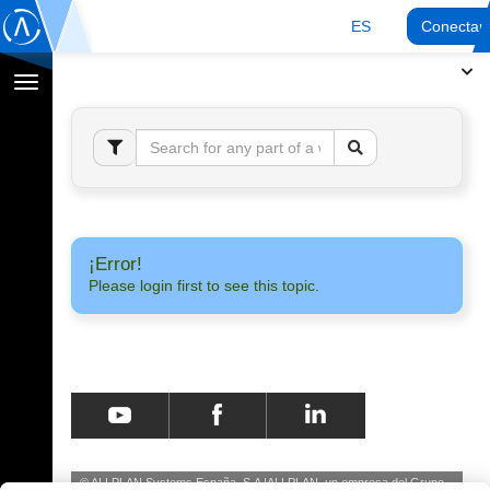
ES
Conectar
Cambiar
navegación
¡Error!
Please login first to see this topic.
© ALLPLAN Systems España, S.A
ALLPLAN, un empresa del
Grupo