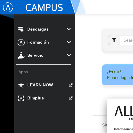
Descargas
Formación
Servicio
¡Error!
Apps
Please login fi
LEARN NOW
Bimplus
SÍGUENOS EN