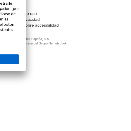
Contacto
Aviso legal
Condiciones de uso
Política de privacidad
Información sobre accesibilidad
© ALLPLAN Systems España, S.A
ALLPLAN, un empresa del
Grupo Nemetschek