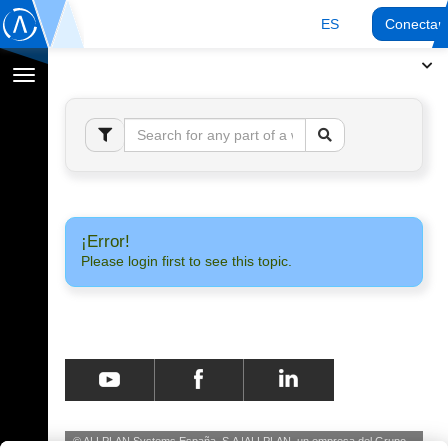
ES
Conectar
Cambiar
navegación
¡Error!
Please login first to see this topic.
© ALLPLAN Systems España, S.A
ALLPLAN, un empresa del
Grupo