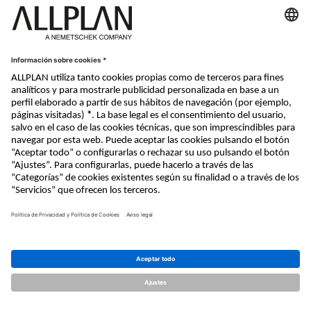
Nemetschek