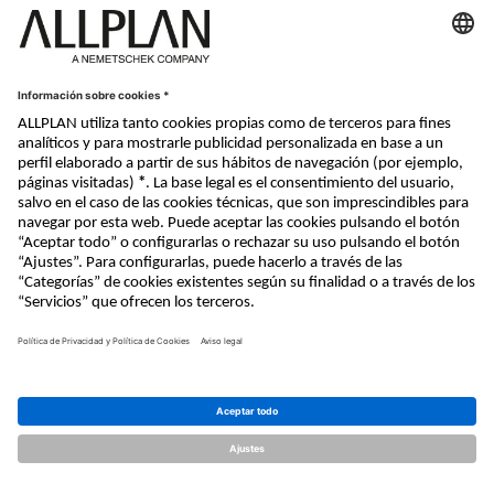
Nemetschek