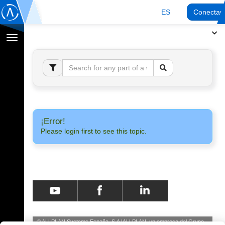
ES
Conectar
Cambiar
navegación
¡Error!
Please login first to see this topic.
© ALLPLAN Systems España, S.A
ALLPLAN, un empresa del
Grupo