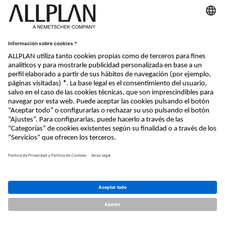
Nemetschek