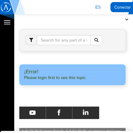
ES
Conectar
Cambiar
navegación
¡Error!
Please login first to see this topic.
© ALLPLAN Systems España, S.A
ALLPLAN, un empresa del
Grupo