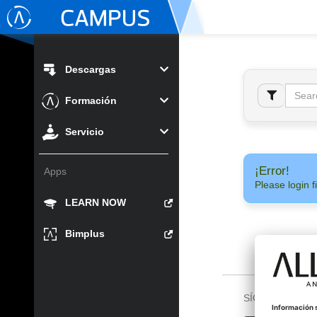
Descargas
Formación
Servicio
¡Error!
Apps
Please login fi
LEARN NOW
Bimplus
SÍGUENOS EN