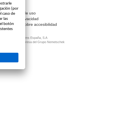
Contacto
Aviso legal
Condiciones de uso
Política de privacidad
Información sobre accesibilidad
© ALLPLAN Systems España, S.A
ALLPLAN, un empresa del
Grupo Nemetschek