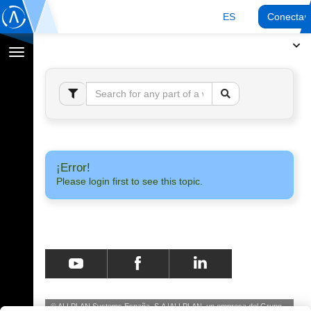
ES
Conectar
Cambiar
navegación
¡Error!
Please login first to see this topic.
© ALLPLAN Systems España, S.A
ALLPLAN, un empresa del
Grupo