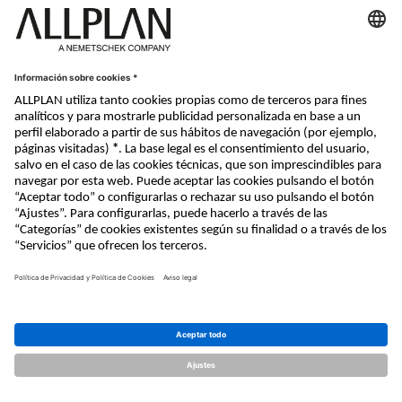
Nemetschek