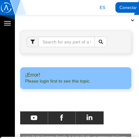
ES
Conectar
Cambiar
navegación
¡Error!
Please login first to see this topic.
© ALLPLAN Systems España, S.A
ALLPLAN, un empresa del
Grupo