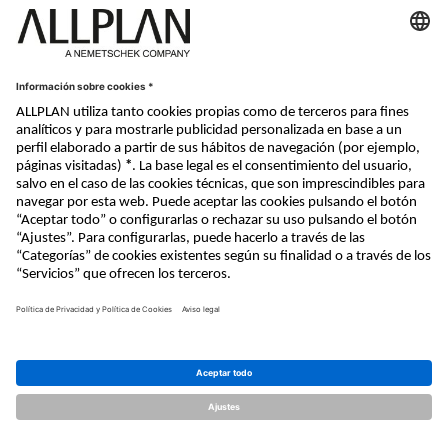
Nemetschek