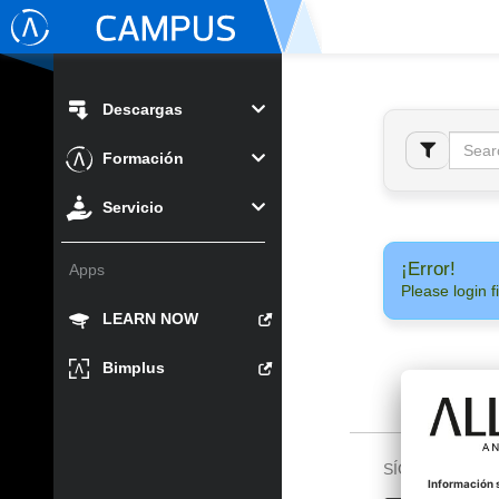
Descargas
Formación
Servicio
¡Error!
Apps
Please login fi
LEARN NOW
Bimplus
SÍGUENOS EN