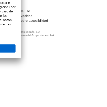
Contacto
Aviso legal
Condiciones de uso
Política de privacidad
Información sobre accesibilidad
© ALLPLAN Systems España, S.A
ALLPLAN, un empresa del
Grupo Nemetschek