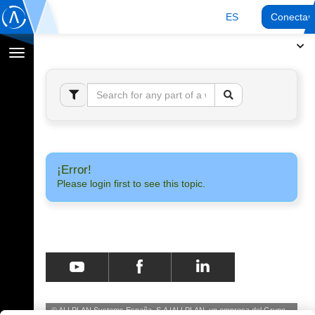
ES
Conectar
Cambiar
navegación
¡Error!
Please login first to see this topic.
© ALLPLAN Systems España, S.A
ALLPLAN, un empresa del
Grupo