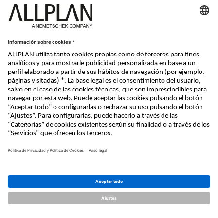
Nemetschek