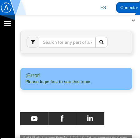
ES
Conectar
Cambiar
navegación
¡Error!
Please login first to see this topic.
© ALLPLAN Systems España, S.A
ALLPLAN, un empresa del
Grupo