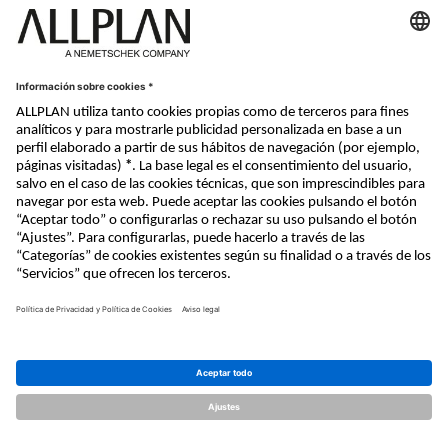
Nemetschek