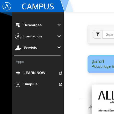
Descargas
Formación
Servicio
¡Error!
Apps
Please login fi
LEARN NOW
Bimplus
SÍGUENOS EN