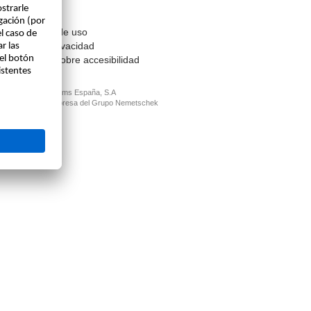
Contacto
Aviso legal
Condiciones de uso
Política de privacidad
Información sobre accesibilidad
© ALLPLAN Systems España, S.A
ALLPLAN, un empresa del
Grupo Nemetschek