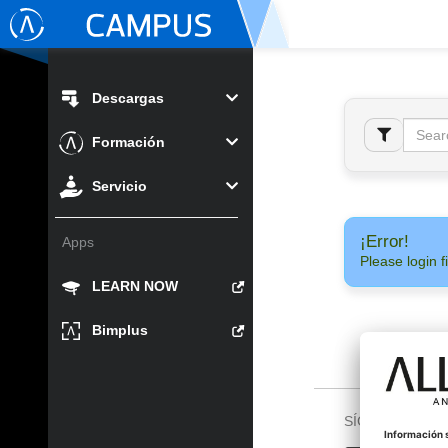
Descargas
Formación
Servicio
¡Error!
Apps
Please login fi
LEARN NOW
Bimplus
SÍGUENOS EN