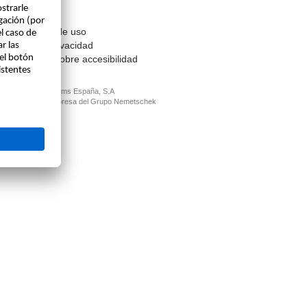
Contacto
Aviso legal
Condiciones de uso
Política de privacidad
Información sobre accesibilidad
© ALLPLAN Systems España, S.A
ALLPLAN, un empresa del
Grupo Nemetschek