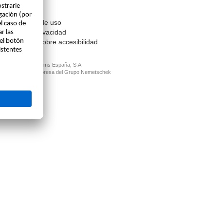
Contacto
Aviso legal
Condiciones de uso
Política de privacidad
Información sobre accesibilidad
© ALLPLAN Systems España, S.A
ALLPLAN, un empresa del
Grupo Nemetschek