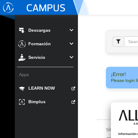
Descargas
Formación
Servicio
¡Error!
Apps
Please login fi
LEARN NOW
Bimplus
SÍGUENOS EN