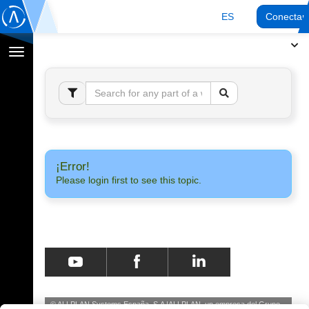
ES
Conectar
Cambiar
navegación
¡Error!
Please login first to see this topic.
© ALLPLAN Systems España, S.A
ALLPLAN, un empresa del
Grupo