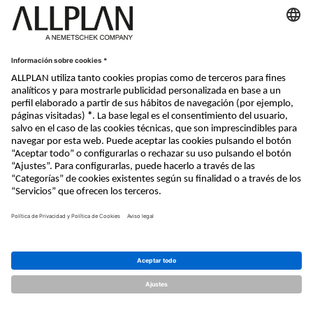
Nemetschek