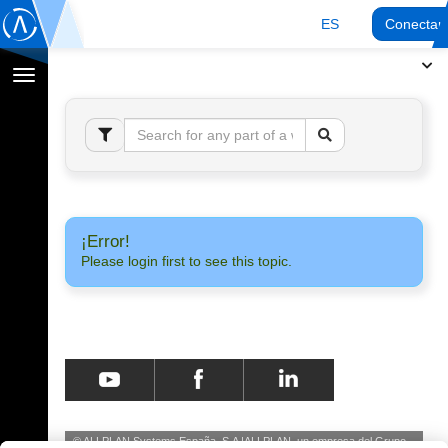
ES
Conectar
Cambiar
navegación
¡Error!
Please login first to see this topic.
© ALLPLAN Systems España, S.A
ALLPLAN, un empresa del
Grupo