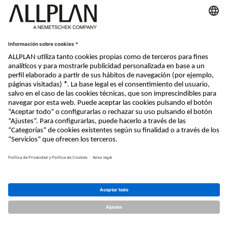
Nemetschek