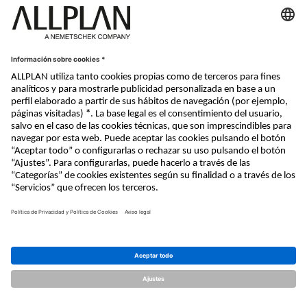
Nemetschek