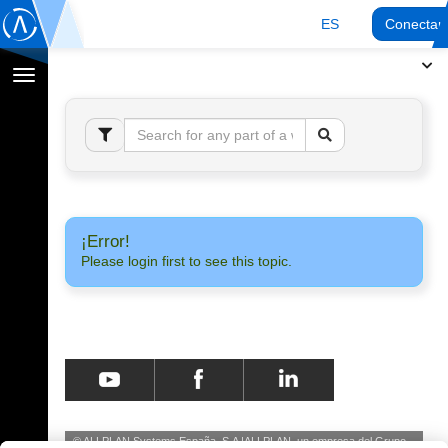
ES
Conectar
Cambiar
navegación
¡Error!
Please login first to see this topic.
© ALLPLAN Systems España, S.A
ALLPLAN, un empresa del
Grupo