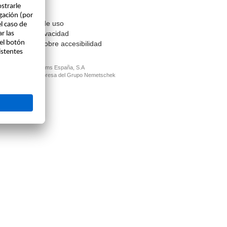
Contacto
Aviso legal
Condiciones de uso
Política de privacidad
Información sobre accesibilidad
© ALLPLAN Systems España, S.A
ALLPLAN, un empresa del
Grupo Nemetschek