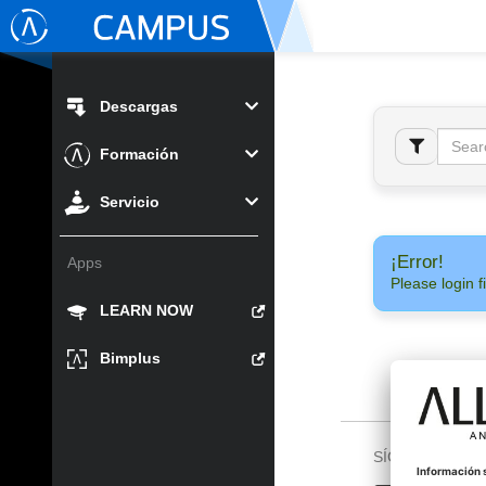
Descargas
Formación
Servicio
¡Error!
Apps
Please login fi
LEARN NOW
Bimplus
SÍGUENOS EN