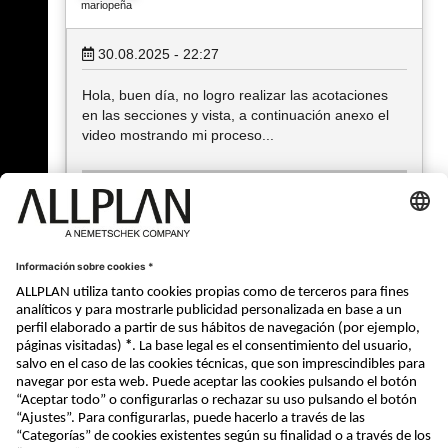
mariopeña
30.08.2025 - 22:27
Hola, buen día, no logro realizar las acotaciones
en las secciones y vista, a continuación anexo el
video mostrando mi proceso...
Adjuntos (1)
Acotación vista.mp4
Type: video/mp4
Descargado 987 veces
Size: 3,81 MiB
« Atrás