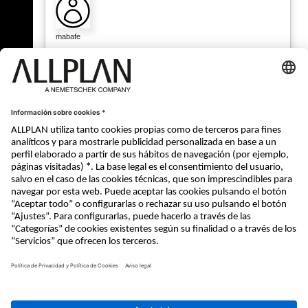
mabafe
09.12.2020 - 20:49
GRACIAS
« Atrás