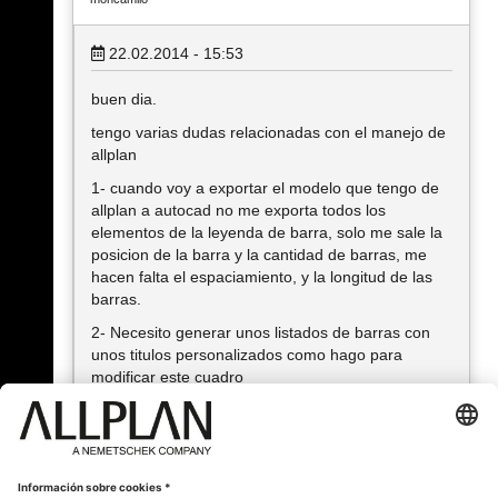
22.02.2014 - 15:53
buen dia.
tengo varias dudas relacionadas con el manejo de
allplan
1- cuando voy a exportar el modelo que tengo de
allplan a autocad no me exporta todos los
elementos de la leyenda de barra, solo me sale la
posicion de la barra y la cantidad de barras, me
hacen falta el espaciamiento, y la longitud de las
barras.
2- Necesito generar unos listados de barras con
unos titulos personalizados como hago para
modificar este cuadro
3- necesito crear un perfil de muro con una
pequeña inclinacion en la parte inferior y esta a su
vez va ubicada dentro de un octagono.
de antemano muchas gracias.