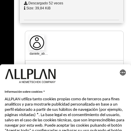
Descargado 52 veces
Size: 39,84 KiB
daniele_ab…
18.10.2024 - 07:45
I had the same issue, I hope that they'll fix it
with the 2025