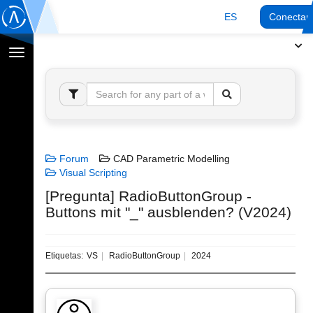
ES
Conectar
Cambiar
navegación
Forum
CAD Parametric Modelling
Visual Scripting
[Pregunta] RadioButtonGroup -
Buttons mit "_" ausblenden? (V2024)
Etiquetas:
VS
RadioButtonGroup
2024