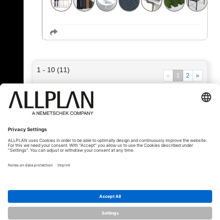
1 - 10 (11)
«
1
2
»
« Back
© ALLPLAN Deutschland GmbH
ALLPLAN is part of the
Nemetschek
Group