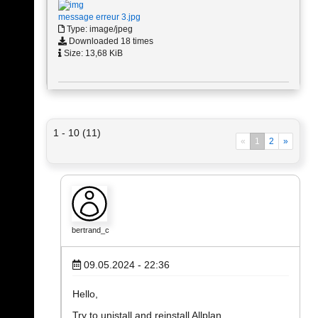
message erreur 3.jpg
Type: image/jpeg
Downloaded 18 times
Size: 13,68 KiB
1 - 10 (11)
«
1
2
»
bertrand_c
09.05.2024 - 22:36
Hello,
Try to unistall and reinstall Allplan.