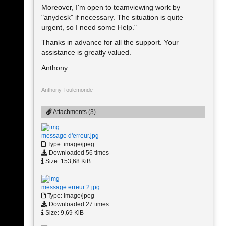
Moreover, I'm open to teamviewing work by
"anydesk" if necessary. The situation is quite
urgent, so I need some Help."
Thanks in advance for all the support. Your
assistance is greatly valued.
Anthony.
Anthony Toulemonde
Attachments (3)
message d'erreur.jpg
Type: image/jpeg
Downloaded 56 times
Size: 153,68 KiB
message erreur 2.jpg
Type: image/jpeg
Downloaded 27 times
Size: 9,69 KiB