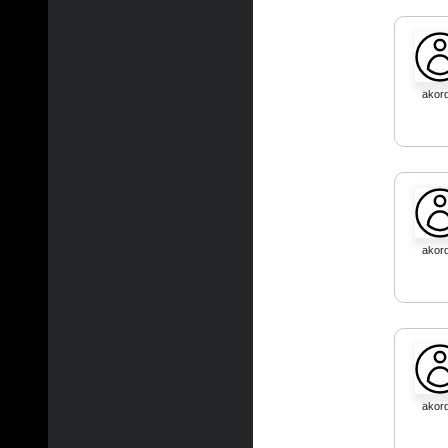
akord
akord
akord