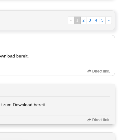
«
1
2
3
4
5
»
ownload bereit.
Direct link.
ht zum Download bereit.
Direct link.