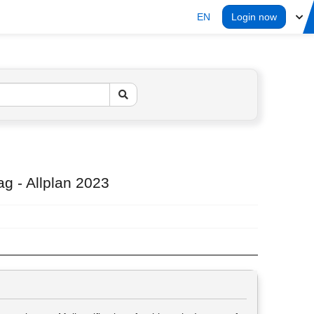
EN
Login now
ag - Allplan 2023