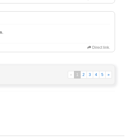
n.
Direct link.
«
1
2
3
4
5
»