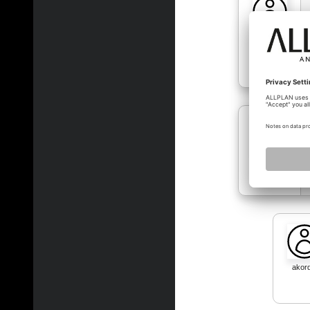
mcherchi
mcherchi
akord