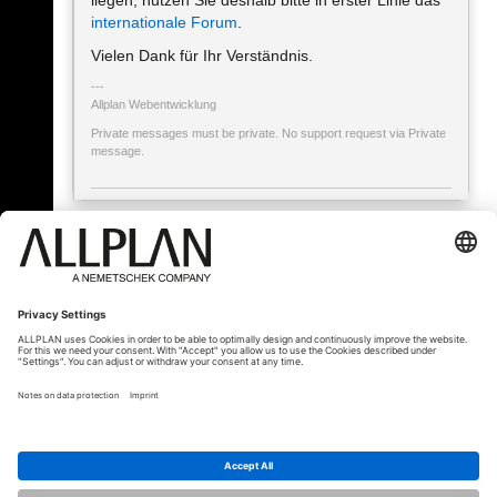
liegen, nutzen Sie deshalb bitte in erster Linie das
internationale Forum
.
Vielen Dank für Ihr Verständnis.
Allplan Webentwicklung
Private messages must be private. No support request via Private
message.
« Back
© ALLPLAN Deutschland GmbH
ALLPLAN is part of the
Nemetschek
Group