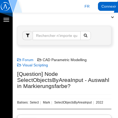
FR
Connexio
Afficher
la
navigation
Forum
CAD Parametric Modelling
Visual Scripting
[Question] Node
SelectObjectsByAreaInput - Auswahl
in Markierungsfarbe?
Balises:
Select
Mark
SelectObjectsByAreaInput
2022