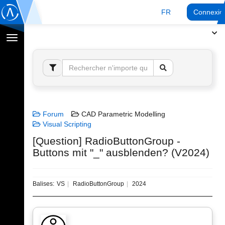
FR
Connexio
Afficher
la
navigation
Forum
CAD Parametric Modelling
Visual Scripting
[Question] RadioButtonGroup -
Buttons mit "_" ausblenden? (V2024)
Balises:
VS
RadioButtonGroup
2024