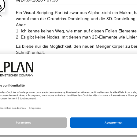
24.04.2020 - 07:36
*
Ein Visual-Scripting-Part ist zwar aus Allplan-sicht ein Makro, 
o
worauf man die Grundriss-Darstellung und die 3D-Darstellung
Aber:
1. Ich kenne keinen Weg, wie man auf diesen Folien Element
2. Es gibt keine Nodes, mit denen man 2D-Elemente wie Linie
Es bliebe nur die Möglichkeit, den neuen Mengenkörper zu ben
Schnitt) enhält.
Aber auch dafür gibt es meines Wissens nach kein Node.
Offensichtlich ist es nicht die Zielstellung des Visual-Scr
Darstellung zu erstellen.
Es wird wohl nichts anderes übrigbleiben, ein normales Pytho
Bei SmartPart gibt es für die 2D- und 3D-Darstellung jeweils g
komplizierter...
27.04.2020 - 08:05