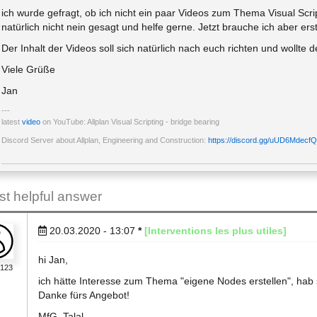
ich wurde gefragt, ob ich nicht ein paar Videos zum Thema Visual Scr
natürlich nicht nein gesagt und helfe gerne. Jetzt brauche ich aber erst
Der Inhalt der Videos soll sich natürlich nach euch richten und woll
Viele Grüße
Jan
latest
video
on YouTube: Allplan Visual Scripting - bridge bearing
Discord Server about Allplan, Engineering and Construction:
https://discord.gg/uUD6MdecfQ
 helpful answer
20.03.2020 - 13:07
*
[Interventions les plus utiles]
hi Jan,
h123
ich hätte Interesse zum Thema "eigene Nodes erstellen", hab 
Danke fürs Angebot!
MfG, Talal