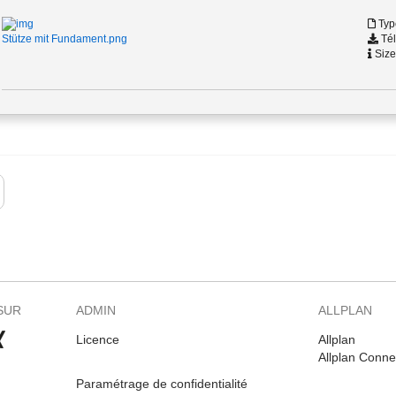
Typ
Tél
Stütze mit Fundament.png
Size
SUR
ADMIN
ALLPLAN
Licence
Allplan
Allplan Conne
Paramétrage de confidentialité