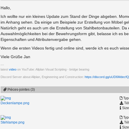
Hallo,
Ich wollte nur ein kleines Update zum Stand der Dinge abgeben. Moment
im Anhang sehen. Da einige um Beispiele zur Erstellung von Möbel ge
Natürlich geht es auch um die Erstellung von Stahlbetonbauteilen. Da
Auswahlmöglichkeiten bei der Bewehrungsform gibt, belasse ich es bei
Eigenschaften und Attributenvergabe gehen.
Wenn die ersten Videos fertig und online sind, werde ich es euch wiss
Viele Grüße Jan
latest
video
on YouTube: Allplan Visual Scripting - bridge bearing
Discord Server about Allplan, Engineering and Construction:
https://discord.gg/uUD6MdecfQ
Pièces-jointes (3)
Typ
Tél
Deckenlampe.png
Size
Typ
Tél
Stehlampe.png
Size