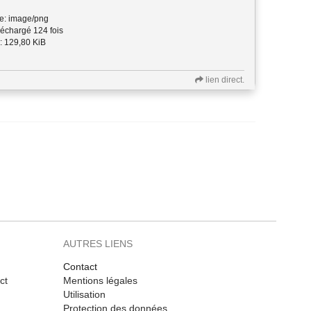
e: image/png
échargé 124 fois
: 129,80 KiB
lien direct.
AUTRES LIENS
Contact
ct
Mentions légales
Utilisation
Protection des données