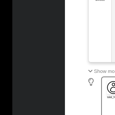
Show most
talal_