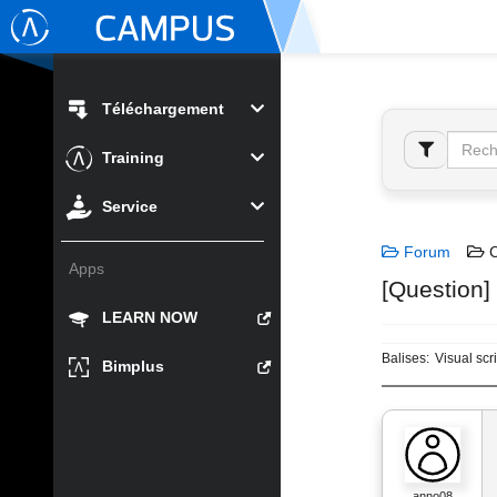
Téléchargement
Training
Service
Forum
C
Apps
[Question]
LEARN NOW
Balises:
Visual scr
Bimplus
anno08