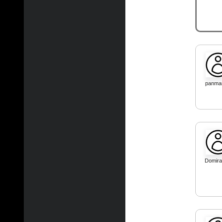
panmar
Domir