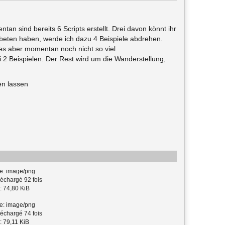
an sind bereits 6 Scripts erstellt. Drei davon könnt ihr
beten haben, werde ich dazu 4 Beispiele abdrehen.
 es aber momentan noch nicht so viel
 2 Beispielen. Der Rest wird um die Wanderstellung,
en lassen
e: image/png
échargé 92 fois
: 74,80 KiB
e: image/png
échargé 74 fois
: 79,11 KiB