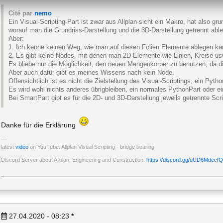
Cité par
nemo
Ein Visual-Scripting-Part ist zwar aus Allplan-sicht ein Makro, hat also gr
worauf man die Grundriss-Darstellung und die 3D-Darstellung getrennt abl
Aber:
1. Ich kenne keinen Weg, wie man auf diesen Folien Elemente ablegen ka
2. Es gibt keine Nodes, mit denen man 2D-Elemente wie Linien, Kreise us
Es bliebe nur die Möglichkeit, den neuen Mengenkörper zu benutzen, da die
Aber auch dafür gibt es meines Wissens nach kein Node.
Offensichtlich ist es nicht die Zielstellung des Visual-Scriptings, ein Pyth
Es wird wohl nichts anderes übrigbleiben, ein normales PythonPart oder e
Bei SmartPart gibt es für die 2D- und 3D-Darstellung jeweils getrennte Scri
Danke für die Erklärung
latest
video
on YouTube: Allplan Visual Scripting - bridge bearing
Discord Server about Allplan, Engineering and Construction:
https://discord.gg/uUD6MdecfQ
27.04.2020 - 08:23
*