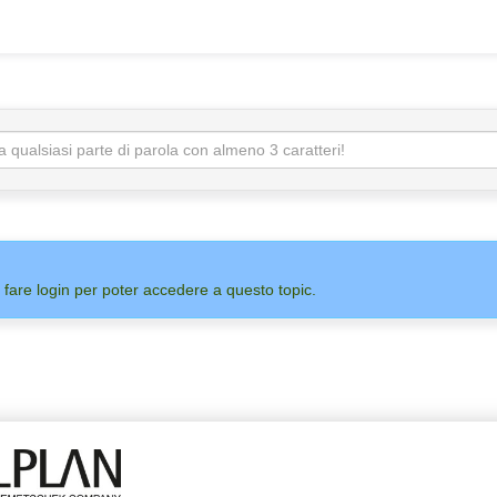
 fare login per poter accedere a questo topic.
ADMIN
ALLPLAN