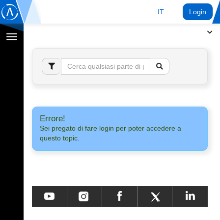
IT
Login
Toggle
navigation
Errore!
Sei pregato di fare login per poter accedere a
questo topic.