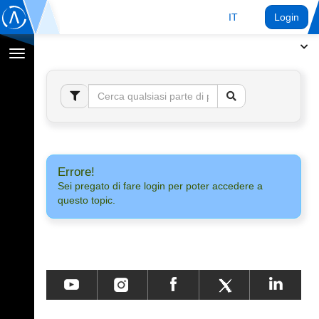
IT
Login
Toggle
navigation
Errore!
Sei pregato di fare login per poter accedere a
questo topic.