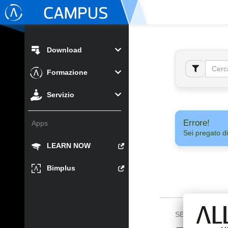
Download
Formazione
Servizio
Errore!
Apps
Sei pregato di
LEARN NOW
Bimplus
SEGUICI SU