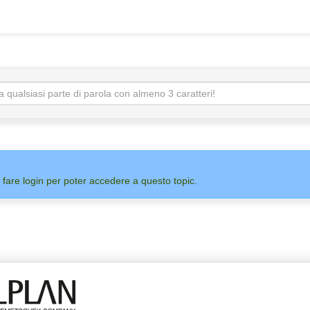
 fare login per poter accedere a questo topic.
ADMIN
ALLPLAN