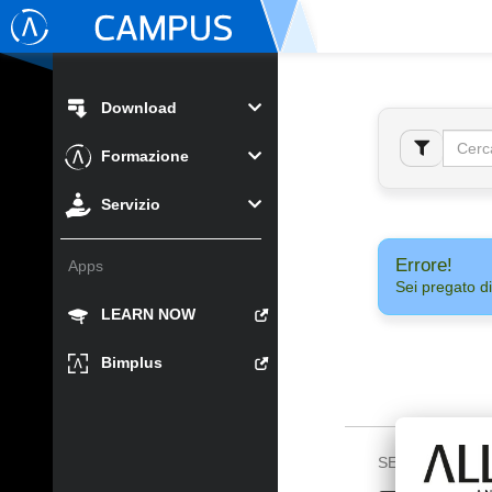
Download
Formazione
Servizio
Errore!
Apps
Sei pregato di
LEARN NOW
Bimplus
SEGUICI SU