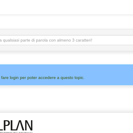
 fare login per poter accedere a questo topic.
ADMIN
ALLPLAN